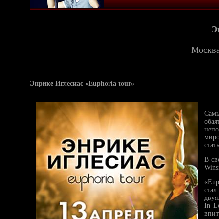
Э
Москва
Энрике Иглесиас «Euphoria
tour
»
Сам
обая
непо
миро
стат
В св
Winsi
«Eup
ста
двуя
In L
впит