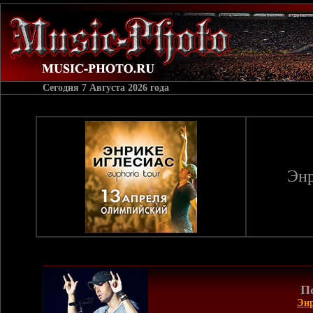
Сегодня
7 Августа 2026 года
Энр
П
Энр